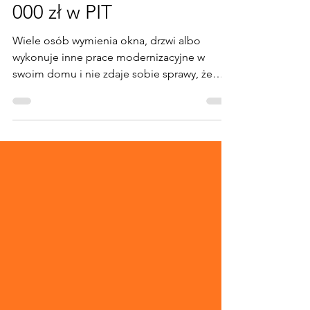
możesz odliczyć nawet 53
000 zł w PIT
Wiele osób wymienia okna, drzwi albo
wykonuje inne prace modernizacyjne w
swoim domu i nie zdaje sobie sprawy, że
część takich wydatków można odliczyć od
podatku. W niektórych przypadkach ulga
termomodernizacyjna pozwala pomniejszyć
podstawę opodatkowania nawet o 53 000 zł.
Co istotne, z ulgi mogą korzystać nie tylko
osoby zatrudnione na etacie. Możliwość
odliczenia dotyczy również przedsiębiorców
prowadzących działalność gospodarczą —
zarówno opodatkowaną podatkiem
liniowym,