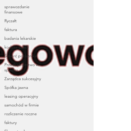
sprawozdanie
finansowe
Ryczałt
faktura
badania lekarskie
kodeks pracy
Śmierć podatnika
Przedsębiorstwo w
spadku
Zarządca sukcesyjny
Spółka jawna
leasing operacyjny
samochód w firmie
rozliczenie roczne
faktury