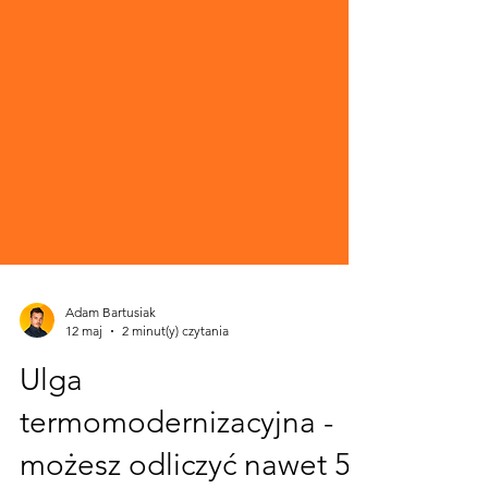
Adam Bartusiak
12 maj
2 minut(y) czytania
Ulga
termomodernizacyjna -