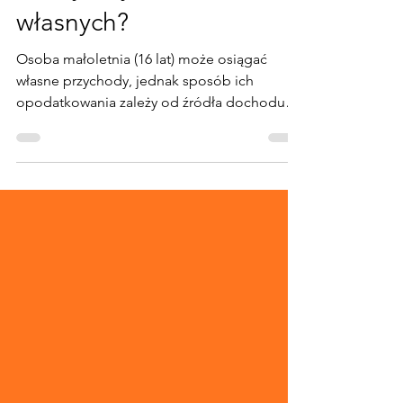
sprzedaż używanych
rzeczy i wyrobów
własnych?
Osoba małoletnia (16 lat) może osiągać
własne przychody, jednak sposób ich
opodatkowania zależy od źródła dochodu
oraz charakteru sprzedaży. W opisanej
sytuacji trzeba oddzielić sprzedaż używanych
rzeczy prywatnych od sprzedaży
samodzielnie wykonywanych wyrobów,
ponieważ skutki podatkowe mogą być
różne. Czy dochody 16-latka dolicza się do
rodziców? Zasadą jest art. 7 ust. 1 ustawy o
podatku dochodowym od osób fizycznych,
zgodnie z którym dochody małoletnich
dzieci dolicza się