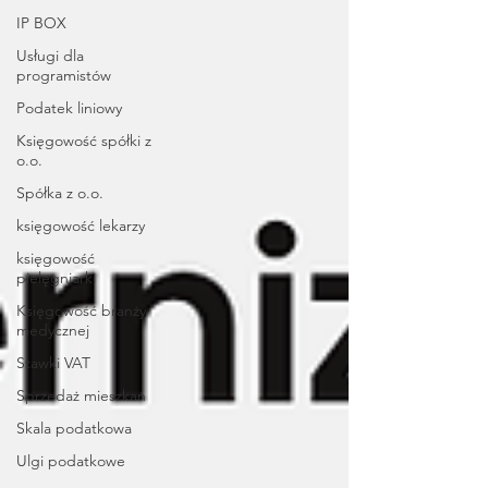
IP BOX
Usługi dla
programistów
Podatek liniowy
Księgowość spółki z
o.o.
Spółka z o.o.
księgowość lekarzy
księgowość
pielęgniarki
Księgowość branży
medycznej
Stawki VAT
Sprzedaż mieszkań
Skala podatkowa
Ulgi podatkowe