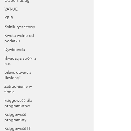
Eksport usług
VAT-UE
KPIR
Rolnik ryczałtowy
Kwota wolne od
podatku
Dywidenda
likwidacja spółki z
o.o.
bilans otwarcia
likwidacji
Zatrudnienie w
firmie
księgowość dla
programistów
Księgowość
programisty
Księgowość IT