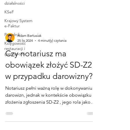
działalności
KSeF
Krajowy System
e-Faktur
Poradnik
Księgowość
Adam Bartusiak
restauracji i
25 lis 2024
4 minut(y) czytania
gastronomi
Czy notariusz ma
obowiązek złożyć SD-Z2
w przypadku darowizny?
Notariusz pełni ważną rolę w dokonywaniu
darowizn, jednak w kontekście obowiązku
złożenia zgłoszenia SD-Z2 , jego rola jako
płatnika nie...