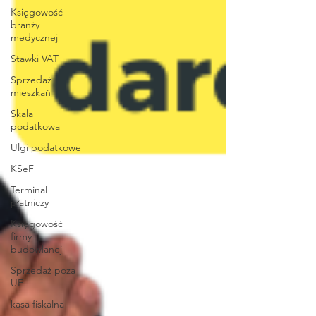
Księgowość
branży
medycznej
Stawki VAT
Sprzedaż
mieszkań
Skala
podatkowa
Ulgi podatkowe
KSeF
Terminal
płatniczy
Księgowość
firmy
budowlanej
Sprzedaż poza
UE
kasa fiskalna