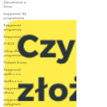
Zatrudnienie w
firmie
księgowość dla
programistów
Księgowość
programisty
Księgowość IT
IP BOX
Usługi dla
programistów
Podatek liniowy
Księgowość
spółki z o.o.
Spółka z o.o.
księgowość
lekarzy
księgowość
pielęgniarki