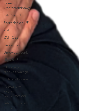
najem
krótkoterminowy
Estoński CIT
Sprzedaż do UE
VAT OSS
VAT IOSS
Darowizna
Umowy zlecenia
Ulga B+R
Likwidacja
środka trwałego
Odszkodowanie
Pożyczka w
księgach
rachunkowych
zatrudnienie w
firmie