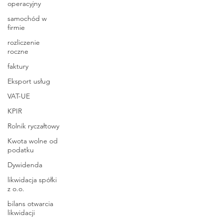
operacyjny
samochód w
firmie
rozliczenie
roczne
faktury
Eksport usług
VAT-UE
KPIR
Rolnik ryczałtowy
Kwota wolne od
podatku
Dywidenda
likwidacja spółki
z o.o.
bilans otwarcia
likwidacji