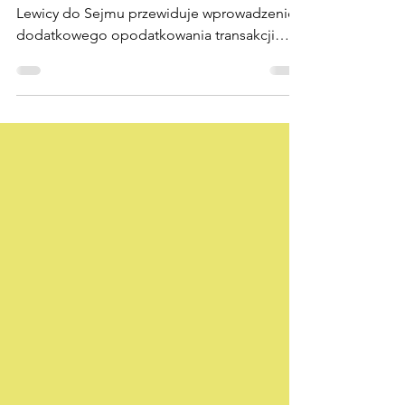
PCC dla flipperów
Projekt ustawy zgłoszony przez Posłów
Lewicy do Sejmu przewiduje wprowadzenie
dodatkowego opodatkowania transakcji
cywilnoprawnych...