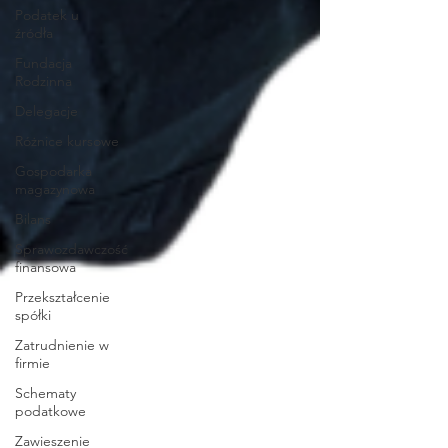
Podatek u
źródła
Fundacja
Rodzinna
Delegacje
Różnice kursowe
Gospodarka
magazynowa
Bilans
Sprawozdawczość
finansowa
Przekształcenie
spółki
Zatrudnienie w
firmie
Schematy
podatkowe
Zawieszenie