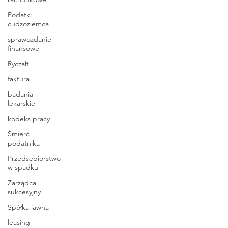
Podatki
cudzoziemca
sprawozdanie
finansowe
Ryczałt
faktura
badania
lekarskie
kodeks pracy
Śmierć
podatnika
Przedsębiorstwo
w spadku
Zarządca
sukcesyjny
Spółka jawna
leasing