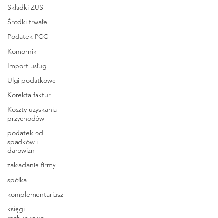
Składki ZUS
Środki trwałe
Podatek PCC
Komornik
Import usług
Ulgi podatkowe
Korekta faktur
Koszty uzyskania
przychodów
podatek od
spadków i
darowizn
zakładanie firmy
spółka
komplementariusz
księgi
rachunkowe