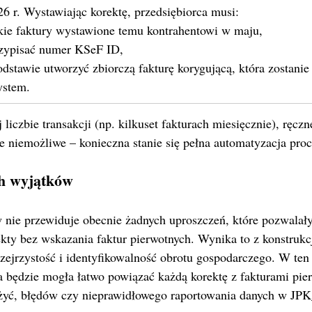
 r. Wystawiając korektę, przedsiębiorca musi:
ie faktury wystawione temu kontrahentowi w maju,
rzypisać numer KSeF ID,
odstawie utworzyć zbiorczą fakturę korygującą, która zostani
ystem.
 liczbie transakcji (np. kilkuset fakturach miesięcznie), ręc
 niemożliwe – konieczna stanie się pełna automatyzacja proc
h wyjątków
 nie przewiduje obecnie żadnych uproszczeń, które pozwalał
kty bez wskazania faktur pierwotnych. Wynika to z konstrukc
zejrzystość i identyfikowalność obrotu gospodarczego. W ten
a będzie mogła łatwo powiązać każdą korektę z fakturami pie
użyć, błędów czy nieprawidłowego raportowania danych w JP