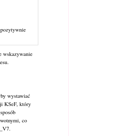
e pozytywnie 
zne wskazywanie 
esu.
yby wystawiać 
ji KSeF, który 
 sposób 
rwotnymi, co 
K_V7.