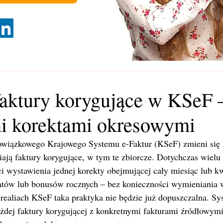
faktury korygujące w KSeF 
i korektami okresowymi
wiązkowego Krajowego Systemu e-Faktur (KSeF) zmieni się s
iają faktury korygujące, w tym te zbiorcze. Dotychczas wielu
i wystawienia jednej korekty obejmującej cały miesiąc lub kw
batów lub bonusów rocznych – bez konieczności wymieniania 
 realiach KSeF taka praktyka nie będzie już dopuszczalna. 
żdej faktury korygującej z konkretnymi fakturami źródłowymi,