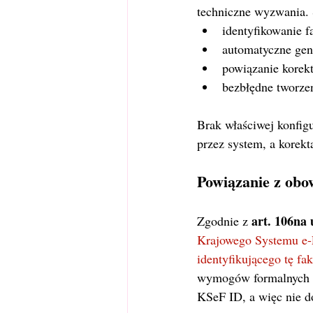
techniczne wyzwania.
identyfikowanie f
automatyczne gen
powiązanie korek
bezbłędne tworze
Brak właściwej konfigu
przez system, a korek
Powiązanie z obo
art. 106na u
Zgodnie z 
Krajowego Systemu e-F
identyfikującego tę fa
wymogów formalnych (n
KSeF ID, a więc nie d