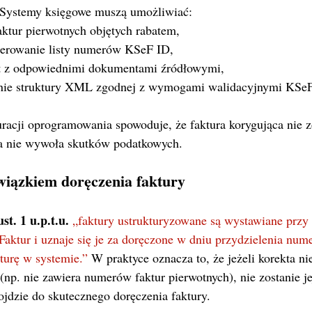
 Systemy księgowe muszą umożliwiać:
aktur pierwotnych objętych rabatem,
erowanie listy numerów KSeF ID,
t z odpowiednimi dokumentami źródłowymi,
nie struktury XML zgodnej z wymogami walidacyjnymi KSeF
racji oprogramowania spowoduje, że faktura korygująca nie zo
ta nie wywoła skutków podatkowych.
wiązkiem doręczenia faktury
st. 1 u.p.t.u.
„faktury ustrukturyzowane są wystawiane przy 
aktur i uznaje się je za doręczone w dniu przydzielenia num
kturę w systemie.” 
W praktyce oznacza to, że jeżeli korekta nie
p. nie zawiera numerów faktur pierwotnych), nie zostanie j
ojdzie do skutecznego doręczenia faktury.