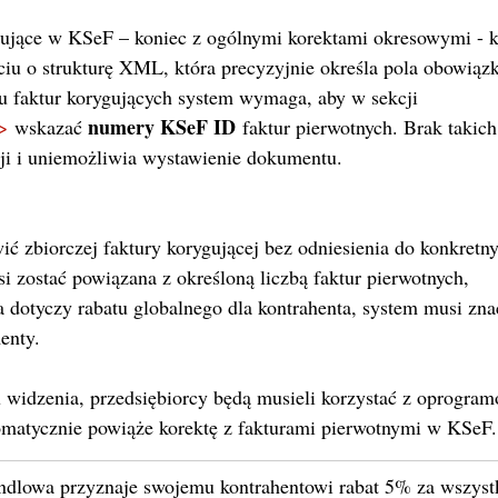
gujące w KSeF – koniec z ogólnymi korektami okresowymi - 
ciu o strukturę XML, która precyzyjnie określa pola obowiąz
u faktur korygujących system wymaga, aby w sekcji 
numery KSeF ID
>
 wskazać 
 faktur pierwotnych. Brak takich
ji i uniemożliwia wystawienie dokumentu.
ć zbiorczej faktury korygującej bez odniesienia do konkretny
i zostać powiązana z określoną liczbą faktur pierwotnych,
ta dotyczy rabatu globalnego dla kontrahenta, system musi zna
enty.
 widzenia, przedsiębiorcy będą musieli korzystać z oprogram
omatycznie powiąże korektę z fakturami pierwotnymi w KSeF.
andlowa przyznaje swojemu kontrahentowi rabat 5% za wszyst