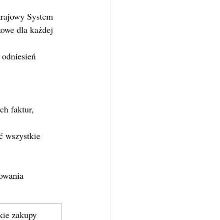
krajowy System 
kowe dla każdej 
 odniesień 
ch faktur,
ć wszystkie 
owania 
kie zakupy 