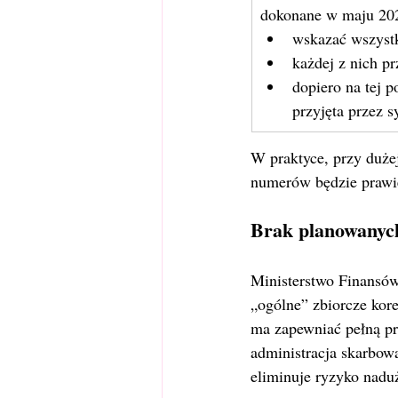
dokonane w maju 2026
wskazać wszystk
każdej z nich p
dopiero na tej p
przyjęta przez s
W praktyce, przy dużej
numerów będzie prawie
Brak planowanyc
Ministerstwo Finansów
„ogólne” zbiorcze kore
ma zapewniać pełną pr
administracja skarbow
eliminuje ryzyko nad