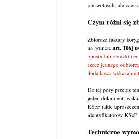
pierwotnych, ale zaws
Czym różni się z
Zbiorcze faktury kory
art. 106j us
na gruncie 
opustu lub obniżki ce
rzecz jednego odbiorc
dodatkowo wskazanie t
Do tej pory przepis te
jeden dokument, wskazu
KSeF takie uproszczen
identyfikatorów KSeF f
Techniczne wymo