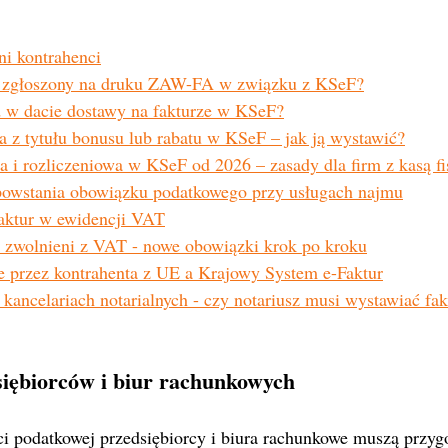
ni kontrahenci
ć zgłoszony na druku ZAW-FA w związku z KSeF?
d w dacie dostawy na fakturze w KSeF?
a z tytułu bonusu lub rabatu w KSeF – jak ją wystawić?
a i rozliczeniowa w KSeF od 2026 – zasady dla firm z kasą fi
owstania obowiązku podatkowego przy usługach najmu
faktur w ewidencji VAT
 zwolnieni z VAT - nowe obowiązki krok po kroku
 przez kontrahenta z UE a Krajowy System e-Faktur
kancelariach notarialnych - czy notariusz musi wystawiać fa
iębiorców i biur rachunkowych
i podatkowej przedsiębiorcy i biura rachunkowe muszą przygo