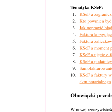
Tematyka KSeF:
KSeF a zagranicz
Kto powinien by
Jak poprawić błą
Faktura korygując
Faktura zaliczkow
KSeF a moment p
KSeF a ujęcie e-
KSeF a podatnicy
Samofakturowanie
KSeF a faktury w 
aktu notarialnego
Obowiązki przeds
W nowej rzeczywistośc