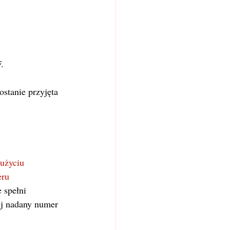
.
stanie przyjęta 
użyciu 
eru 
 spełni 
ej nadany numer 