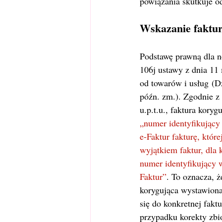
powiązania skutkuje 
Wskazanie faktu
Podstawę prawną dla n
106j ustawy z dnia 11 
od towarów i usług (Dz
późn. zm.). Zgodnie z a
u.p.t.u., faktura kory
„numer identyfikując
e-Faktur fakturę, które
wyjątkiem faktur, dla 
numer identyfikujący
Faktur”
. To oznacza, ż
korygująca wystawion
się do konkretnej fakt
przypadku korekty zbio