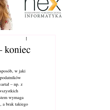
– koniec
posób, w jaki 
 podatników 
artał – np. z 
wszystkich 
System wymaga 
 a brak takiego 