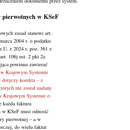
odrzuceniem dokumentu przez system.
r pierwotnych w KSeF
owych zasad stanowi art. 
marca 2004 r. o podatku 
.U. z 2024 r. poz. 361 z 
rt. 106j ust. 2 pkt 2a 
gująca powinna zawierać 
y w Krajowym Systemie 
j dotyczy korekta – z 
których nie został nadany 
 w Krajowym Systemie e-
e każda faktura 
a w KSeF musi odnosić 
ury pierwotnej – a w 
rczej, do wielu faktur 