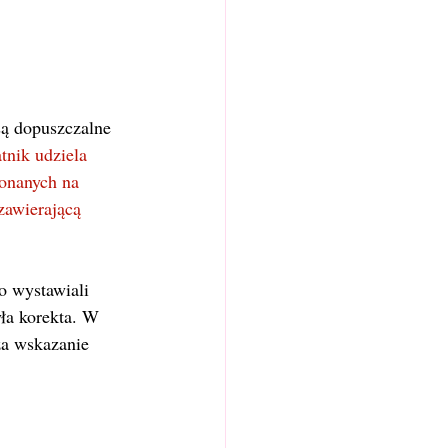
ą dopuszczalne 
nik udziela 
onanych na 
zawierającą 
o wystawiali 
ła korekta. W 
a wskazanie 