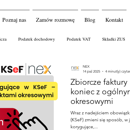
Poznaj nas
Zamów rozmowę
Blog
Kontakt
icza
Podatek dochodowy
Podatek VAT
Składki ZUS
atkowe
Korekta faktur
Koszty uzyskania przychodów
NEX
14 paź 2025
4 minut(y) czyta
Zbiorcze faktury
łka
komplementariusz
księgi rachunkowe
Podatki cud
koniec z ogólny
okresowymi
 lekarskie
kodeks pracy
Śmierć podatnika
Przedsębio
Wraz z nadejściem obowiąz
(KSeF) zmieni się sposób, w j
korygujące,...