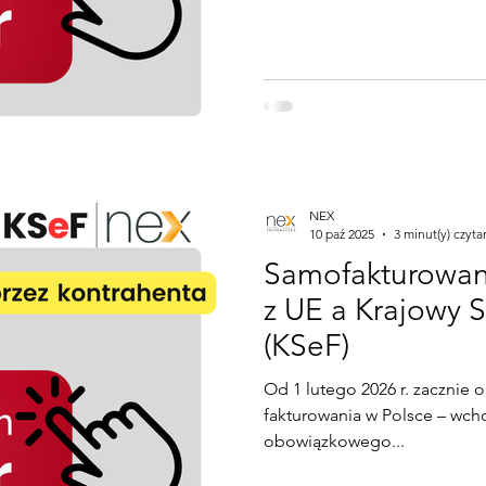
y
samochód w firmie
rozliczenie roczne
NEX
10 paź 2025
3 minut(y) czyta
Samofakturowani
z UE a Krajowy 
(KSeF)
Od 1 lutego 2026 r. zacznie
fakturowania w Polsce – wch
obowiązkowego...