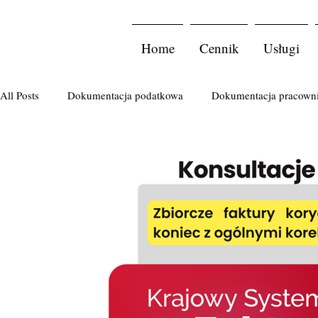
Home
Cennik
Usługi
All Posts
Dokumentacja podatkowa
Dokumentacja pracown
Podatek PCC
Komornik
Import usług
Ulgi pod
podatek od spadków i darowizn
zakładanie firmy
spó
sprawozdanie finansowe
Ryczałt
faktura
badania