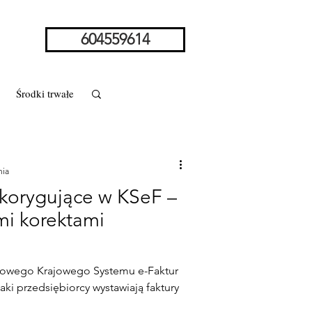
604559614
Środki trwałe
nia
 korygujące w KSeF –
zoziemca
mi korektami
rstwo w spadku
kowego Krajowego Systemu e-Faktur
aki przedsiębiorcy wystawiają faktury