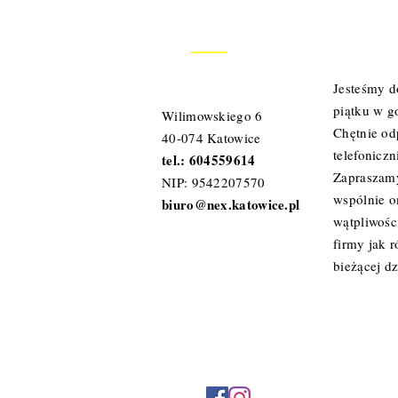
KONTAKT
Jesteśmy d
piątku w g
Wilimowskiego 6
Chętnie od
40-074 Katowice
telefoniczn
tel.: 604559614
Zapraszamy
NIP: 9542207570
wspólnie 
biuro@nex.katowice.pl
wątpliwośc
firmy jak 
bieżącej dz
Polityka prywatności i regulamin