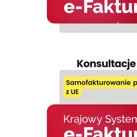
Zarządca sukcesyjny
Spółka jawna
leasing operacyjn