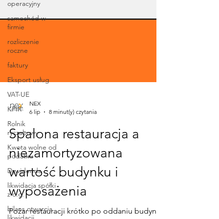
operacyjny
samochód w
firmie
rozliczenie
roczne
faktury
Eksport usług
VAT-UE
KPIR
NEX
Rolnik
6 lip
8 minut(y) czytania
ryczałtowy
Kwota wolne od
Spalona restauracja a
podatku
niezamortyzowana
Dywidenda
likwidacja spółki
wartość budynku i
z o.o.
wyposażenia
bilans otwarcia
likwidacji