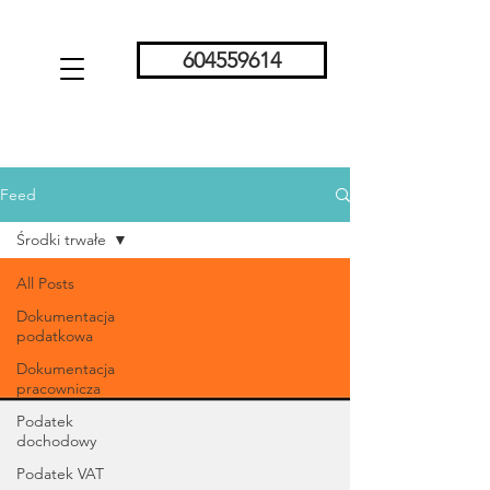
604559614
Feed
Środki trwałe
All Posts
Dokumentacja
podatkowa
Dokumentacja
pracownicza
Podatek
dochodowy
Podatek VAT