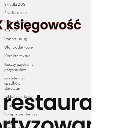
Składki ZUS
Środki trwałe
Podatek PCC
Komornik
Import usług
Ulgi podatkowe
Korekta faktur
Koszty uzyskania
przychodów
podatek od
spadków i
darowizn
zakładanie firmy
spółka
komplementariusz
księgi
rachunkowe