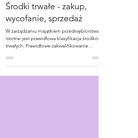
NEX
14 sie 2024
5 minut(y) czytania
Środki trwałe - zakup,
wycofanie, sprzedaż
W zarządzaniu majątkiem przedsiębiorstwa
istotne jest prawidłowa klasyfikacja środków
trwałych. Prawidłowe zakwalifikowanie
składników...