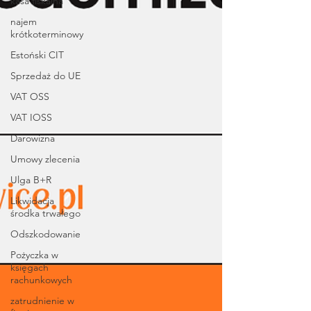
kasa fiskalna
najem
krótkoterminowy
Estoński CIT
Sprzedaż do UE
VAT OSS
VAT IOSS
Darowizna
Umowy zlecenia
Ulga B+R
Likwidacja
środka trwałego
Odszkodowanie
Pożyczka w
księgach
rachunkowych
zatrudnienie w