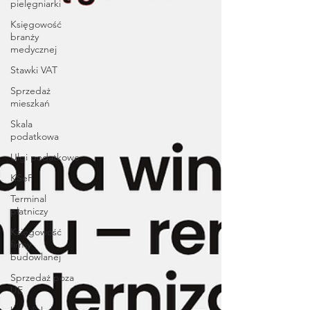
pielęgniarki
Księgowość
branży
medycznej
Stawki VAT
Sprzedaż
mieszkań
Skala
podatkowa
Ulgi podatkowe
KSeF
Terminal
płatniczy
Księgowość
firmy
budowlanej
Sprzedaż poza
UE