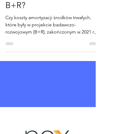
Czy amortyzacja środków
trwałych po zakończeniu
projektu B+R może być
uznana jako ulga w PIT
B+R?
Czy koszty amortyzacji środków trwałych,
które były w projekcie badawczo-
rozwojowym (B+R), zakończonym w 2021 r.,
mogą być uwzględnione...