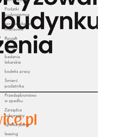
Podatki
cudzoziemca
sprawozdanie
finansowe
Ryczałt
faktura
badania
lekarskie
kodeks pracy
Śmierć
podatnika
Przedsębiorstwo
w spadku
Zarządca
sukcesyjny
Spółka jawna
leasing