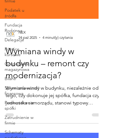
firmie
Podatek u
źródła
Fundacja
Rodzinna
Delegacje
Różnice
kursowe
NEX
24 paź 2025
4 minut(y) czytania
Gospodarka
magazynowa
Wymiana windy w
Bilans
budynku – remont czy
Sprawozdawczość
finansowa
modernizacja?
Przekształcenie
spółki
Wymiana windy w budynku, niezależnie od
Zatrudnienie w
tego, czy dokonuje jej spółka, fundacja czy
firmie
jednostka samorządu, stanowi typowy
Schematy
przykład wątpliwości interpretacyjnej na styku
podatkowe