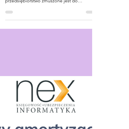
trwałego a
odszkodowanie
W trakcie działalności gospodarczej mogą
pojawić się różne sytuacje, w których
przedsiębiorstwo zmuszone jest do
likwidacji środków...