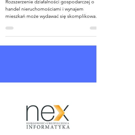
NEX
22 lip 2024
2 minut(y) czytania
Jak wprowadzić prywatną
nieruchomość do firmy?
Rozszerzenie działalności gospodarczej o
handel nieruchomościami i wynajem
mieszkań może wydawać się skomplikowane
pod względem...