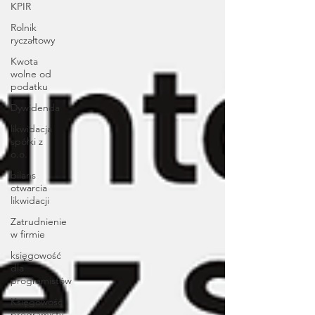
KPIR
Rolnik
ryczałtowy
Kwota
wolne od
podatku
Dywidenda
likwidacja
spółki z
o.o.
bilans
otwarcia
likwidacji
Zatrudnienie
w firmie
księgowość
dla
programistów
Księgowość
programisty