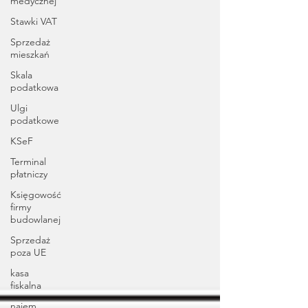
medycznej
Stawki VAT
Sprzedaż
mieszkań
Skala
podatkowa
Ulgi
podatkowe
KSeF
Terminal
płatniczy
Księgowość
firmy
budowlanej
Sprzedaż
poza UE
kasa
fiskalna
najem