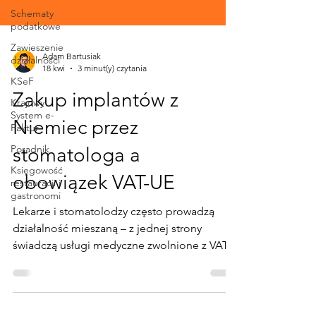
Schematy
podatkowe
Zawieszenie
działalności
Adam Bartusiak
KSeF
18 kwi
3 minut(y) czytania
Krajowy
System e-
Zakup implantów z
Faktur
Niemiec przez
Poradnik
Księgowość
stomatologa a
restauracji i
gastronomi
obowiązek VAT-UE
Lekarze i stomatolodzy często prowadzą
działalność mieszaną – z jednej strony
świadczą usługi medyczne zwolnione z VAT, z
drugiej wykonują czynności opodatkowane,
np. wynajem nieruchomości. W takich