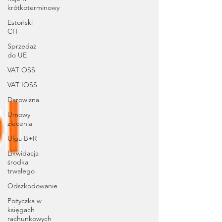
krótkoterminowy
Estoński
CIT
Sprzedaż
do UE
VAT OSS
VAT IOSS
Darowizna
Umowy
zlecenia
Ulga B+R
Likwidacja
środka
trwałego
Odszkodowanie
Pożyczka w
księgach
rachunkowych