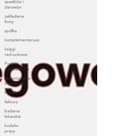
spadków i
darowizn
zakładanie
firmy
spółka
komplementariusz
księgi
rachunkowe
Podatki
cudzoziemca
sprawozdanie
finansowe
Ryczałt
faktura
badania
lekarskie
kodeks
pracy