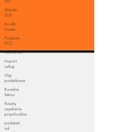
VAT
Składki
ZUS
Środki
trwałe
Podatek
PCC
Komornik
Import
usług
Ulgi
podatkowe
Korekta
faktur
Koszty
uzyskania
przychodów
podatek
od