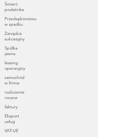
Śmierć
podatnika
Przedsębiorstwo
w spadku
Zarządca
sukcesyjny
Spółka
jawna
leasing
operacyjny
samochód
w firmie
rozliczenie
roczne
faktury
Eksport
usług
VAT-UE