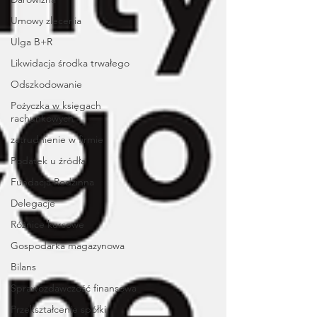
Umowy zlecenia
Ulga B+R
Likwidacja środka trwałego
Odszkodowanie
Pożyczka w księgach
rachunkowych
zatrudnienie w firmie
Podatek u źródła
Fundacja Rodzinna
Delegacje
Różnice kursowe
Gospodarka magazynowa
Bilans
Sprawozdawczość finansowa
Przekształcenie spółki