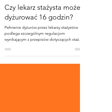
Adam Bartusiak
25 kwi
2 minut(y) czytania
Czy lekarz stażysta może
dyżurować 16 godzin?
Pełnienie dyżurów przez lekarzy stażystów
podlega szczególnym regulacjom
wynikającym z przepisów dotyczących stażu
podyplomowego. Wątpliwości pojawiają się
zwłaszcza w sytuacji planowania długich
dyżurów, na przykład 16-godzinnych. Pojawia
się wtedy pytanie, czy lekarz stażysta może
pełnić tak długi dyżur oraz czy przepisy
dopuszczają takie rozwiązanie. Odpowiedź
wynika z przepisów regulujących staż
podyplomowy lekarzy oraz maksymalny czas
pracy lekarza stażysty. Czy lekarz s