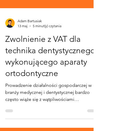
Adam Bartusiak
13 maj
5 minut(y) czytania
Zwolnienie z VAT dla
technika dentystycznego
wykonującego aparaty
ortodontyczne
Prowadzenie działalności gospodarczej w
branży medycznej i dentystycznej bardzo
często wiąże się z wątpliwościami
dotyczącymi opodatkowania VAT.
Szczególnie istotne jest ustalenie, czy
wykonywane czynności mogą korzystać ze