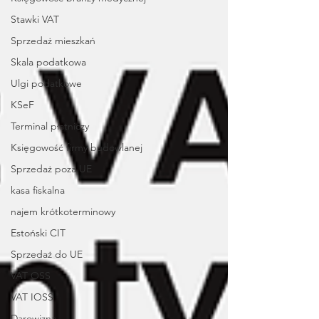
Stawki VAT
Sprzedaż mieszkań
Skala podatkowa
Ulgi podatkowe
KSeF
Terminal płatniczy
Księgowość firmy budowlanej
Sprzedaż poza UE
kasa fiskalna
najem krótkoterminowy
Estoński CIT
Sprzedaż do UE
VAT OSS
VAT IOSS
Darowizna