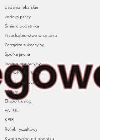
badania lekarskie
kodeks pracy
Śmierć podatnika
Przedsębiorstwo w spadku
Zarządca sukcesyjny
Spółka jawna
leasing operacyjny
samochód w firmie
rozliczenie roczne
faktury
Eksport usług
VAT-UE
KPIR
Rolnik ryczałtowy
Kwota wolne od podatku