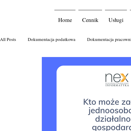
Home
Cennik
Usługi
All Posts
Dokumentacja podatkowa
Dokumentacja pracown
Podatek PCC
Komornik
Import usług
Ulgi pod
podatek od spadków i darowizn
zakładanie firmy
spó
sprawozdanie finansowe
Ryczałt
faktura
badania