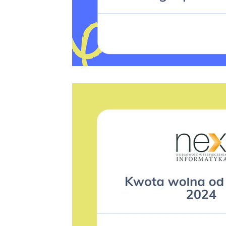
Zarządca sukcesyjny
Spółka jawna
leasing operacyjn