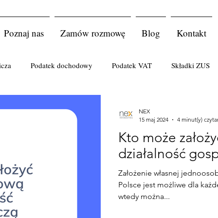
Poznaj nas
Zamów rozmowę
Blog
Kontakt
icza
Podatek dochodowy
Podatek VAT
Składki ZUS
atkowe
Korekta faktur
Koszty uzyskania przychodów
NEX
15 maj 2024
4 minut(y) czyta
Kto może założ
łka
komplementariusz
księgi rachunkowe
Podatki cud
działalność gos
Założenie własnej jednoosob
 lekarskie
kodeks pracy
Śmierć podatnika
Przedsębio
Polsce jest możliwe dla każd
wtedy można...