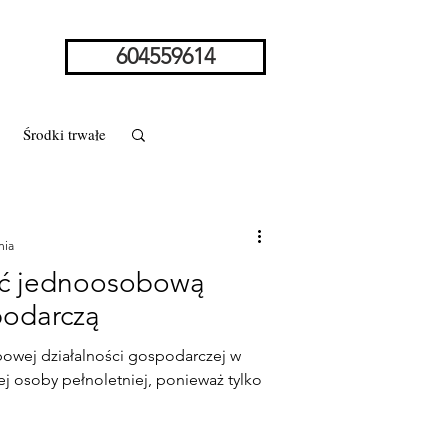
604559614
Środki trwałe
nia
yć jednoosobową
zoziemca
podarczą
owej działalności gospodarczej w
rstwo w spadku
ej osoby pełnoletniej, ponieważ tylko