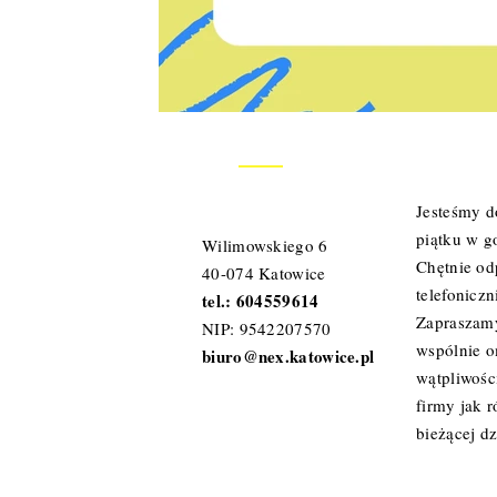
KONTAKT
Jesteśmy d
piątku w g
Wilimowskiego 6
Chętnie od
40-074 Katowice
telefoniczn
tel.: 604559614
Zapraszamy
NIP: 9542207570
wspólnie 
biuro@nex.katowice.pl
wątpliwośc
firmy jak 
bieżącej dz