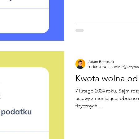
y
samochód w firmie
rozliczenie roczne
Adam Bartusiak
12 lut 2024
2 minut(y) czytan
Kwota wolna od
7 lutego 2024 roku, Sejm roz
ustawy zmieniającej obecne
fizycznych....