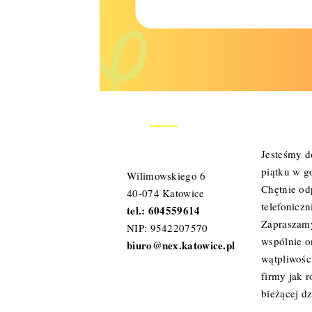
Zarządca sukcesyjny
Spółka jawna
leasing operacyjn
KONTAKT
Jesteśmy d
piątku w g
Wilimowskiego 6
Chętnie od
40-074 Katowice
telefoniczn
tel.: 604559614
Zapraszamy
NIP: 9542207570
wspólnie 
biuro@nex.katowice.pl
wątpliwośc
firmy jak 
bieżącej dz