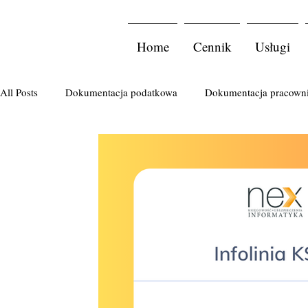
Home
Cennik
Usługi
All Posts
Dokumentacja podatkowa
Dokumentacja pracown
Podatek PCC
Komornik
Import usług
Ulgi pod
podatek od spadków i darowizn
zakładanie firmy
spó
sprawozdanie finansowe
Ryczałt
faktura
badania