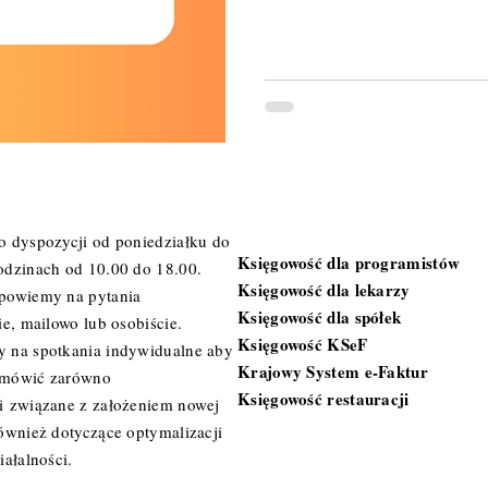
y
samochód w firmie
rozliczenie roczne
Specjalizacje
o dyspozycji od poniedziałku do
Księgowość dla programistów
odzinach od 10.00 do 18.00.
Księgowość dla lekarzy
powiemy na pytania
Księgowość dla spółek
ie, mailowo lub osobiście.
Księgowość KSeF
 na spotkania indywidualne aby
Krajowy System e-Faktur
omówić zarówno
Księgowość restauracji
i związane z założeniem nowej
również dotyczące optymalizacji
iałalności.