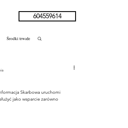
604559614
Środki trwałe
nia
zoziemca
Informacja Skarbowa uruchomi
 służyć jako wsparcie zarówno
rstwo w spadku