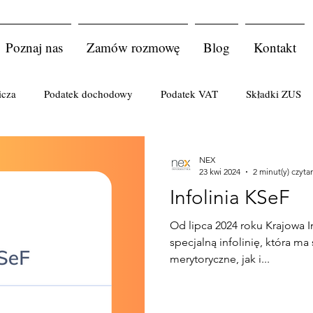
Poznaj nas
Zamów rozmowę
Blog
Kontakt
icza
Podatek dochodowy
Podatek VAT
Składki ZUS
atkowe
Korekta faktur
Koszty uzyskania przychodów
NEX
23 kwi 2024
2 minut(y) czyta
Infolinia KSeF
łka
komplementariusz
księgi rachunkowe
Podatki cud
Od lipca 2024 roku Krajowa 
specjalną infolinię, która ma
merytoryczne, jak i...
 lekarskie
kodeks pracy
Śmierć podatnika
Przedsębio