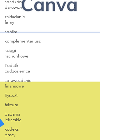
spadków i
darowizn
zakładanie
firmy
spółka
komplementariusz
księgi
rachunkowe
Podatki
cudzoziemca
sprawozdanie
finansowe
Ryczałt
faktura
badania
lekarskie
kodeks
pracy