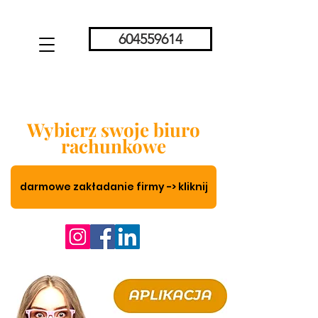
604559614
Wybierz swoje biuro
rachunkowe
darmowe zakładanie firmy -> kliknij