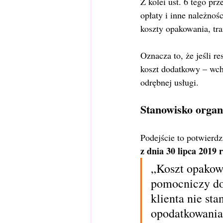
Z kolei ust. 6 tego pr
opłaty i inne należnoś
koszty opakowania, tr
Oznacza to, że jeśli re
koszt dodatkowy – wch
odrębnej usługi.
Stanowisko orga
Podejście to potwierdzi
z dnia 30 lipca 2019
„Koszt opakowa
pomocniczy dok
klienta nie st
opodatkowania