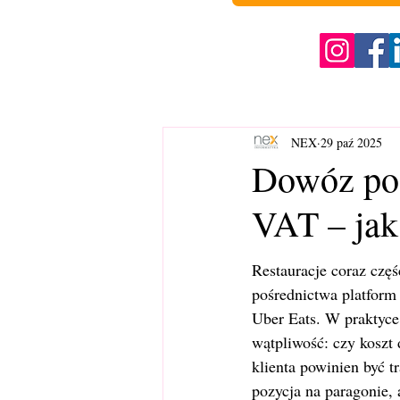
NEX
29 paź 2025
Dowóz pos
VAT – jak 
Restauracje coraz częśc
pośrednictwa platform 
Uber Eats. W praktyce 
wątpliwość: czy koszt
klienta powinien być t
pozycja na paragonie, a