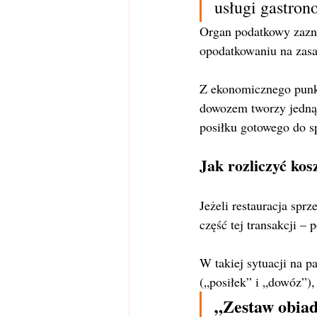
usługi gastron
Organ podatkowy zazna
opodatkowaniu na zasa
Z ekonomicznego punk
dowozem tworzy jedną,
posiłku gotowego do sp
Jak rozliczyć ko
Jeżeli restauracja spr
część tej transakcji –
W takiej sytuacji na p
(„posiłek” i „dowóz”)
„Zestaw obiad