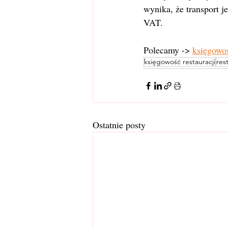
wynika, że transport 
VAT.
Polecamy -> 
księgowoś
księgowość restauracji
res
Ostatnie posty