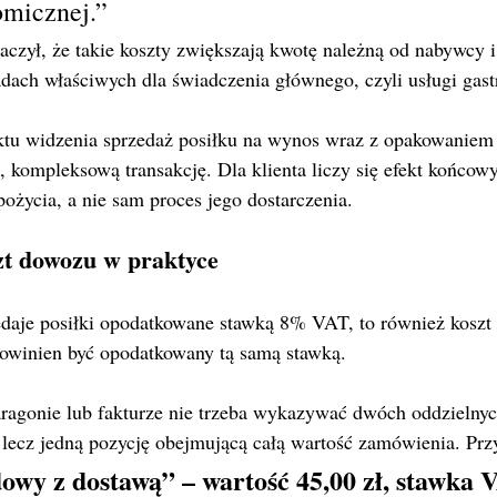
omicznej.”
czył, że takie koszty zwiększają kwotę należną od nabywcy i
dach właściwych dla świadczenia głównego, czyli usługi gas
tu widzenia sprzedaż posiłku na wynos wraz z opakowaniem 
 kompleksową transakcję. Dla klienta liczy się efekt końcow
ożycia, a nie sam proces jego dostarczenia.
szt dowozu w praktyce
zedaje posiłki opodatkowane stawką 8% VAT, to również koszt
 powinien być opodatkowany tą samą stawką.
aragonie lub fakturze nie trzeba wykazywać dwóch oddzielnyc
, lecz jedną pozycję obejmującą całą wartość zamówienia. Pr
owy z dostawą” – wartość 45,00 zł, stawka