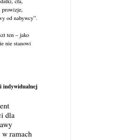
atki, cła, 
 prowizje, 
awy od nabywcy”.
zt ten – jako 
e nie stanowi 
i indywidualnej 
ent 
i dla 
tawy 
ń w ramach 