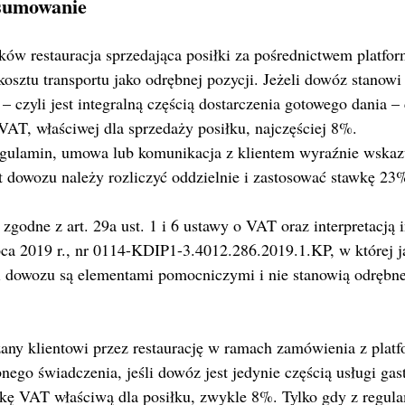
dsumowanie
ów restauracja sprzedająca posiłki za pośrednictwem platfor
sztu transportu jako odrębnej pozycji. Jeżeli dowóz stanowi
 czyli jest integralną częścią dostarczenia gotowego dania – c
VAT, właściwej dla sprzedaży posiłku, najczęściej 8%.
gulamin, umowa lub komunikacja z klientem wyraźnie wskazuj
t dowozu należy rozliczyć oddzielnie i zastosować stawkę 23
t zgodne z art. 29a ust. 1 i 6 ustawy o VAT oraz interpretacją
pca 2019 r., nr 0114-KDIP1-3.4012.286.2019.1.KP, w której 
i dowozu są elementami pomocniczymi i nie stanowią odrębn
zany klientowi przez restaurację w ramach zamówienia z platfo
nego świadczenia, jeśli dowóz jest jedynie częścią usługi gas
wkę VAT właściwą dla posiłku, zwykle 8%. Tylko gdy z regu