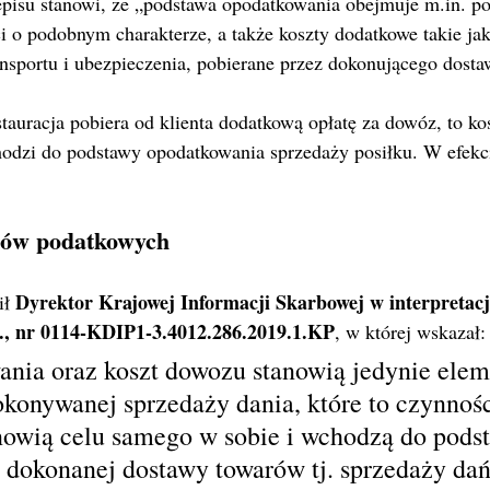
zepisu stanowi, że „podstawa opodatkowania obejmuje m.in. pod
ci o podobnym charakterze, a także koszty dodatkowe takie jak
ansportu i ubezpieczenia, pobierane przez dokonującego dost
stauracja pobiera od klienta dodatkową opłatę za dowóz, to kos
odzi do podstawy opodatkowania sprzedaży posiłku. W efekci
nów podatkowych
Dyrektor Krajowej Informacji Skarbowej w interpretacj
ł 
 r., nr 0114-KDIP1-3.4012.286.2019.1.KP
, w której wskazał:
nia oraz koszt dowozu stanowią jedynie elem
onywanej sprzedaży dania, które to czynnośc
anowią celu samego w sobie i wchodzą do pods
 dokonanej dostawy towarów tj. sprzedaży da