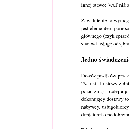
innej stawce VAT niż 
Zagadnienie to wymaga
jest elementem pomoc
głównego (czyli sprzed
stanowi usługę odrębn
Jedno świadczeni
Dowóz posiłków przez r
29a ust. 1 ustawy z dn
późn. zm.) – dalej u.p
dokonujący dostawy to
nabywcy, usługobiorcy
dopłatami o podobnym