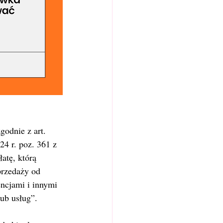
godnie z art. 
24 r. poz. 361 z 
atę, którą 
przedaży od 
ncjami i innymi 
ub usług”.