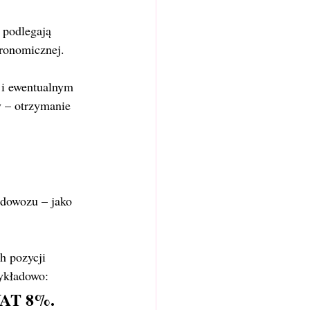
 podlegają 
tronomicznej.
i ewentualnym 
y – otrzymanie 
 dowozu – jako 
h pozycji 
zykładowo:
 VAT 8%.