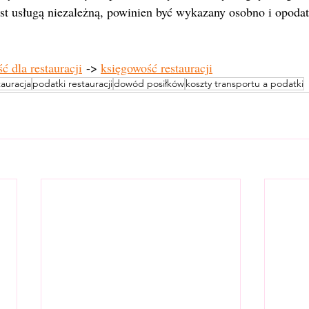
jest usługą niezależną, powinien być wykazany osobno i opod
ć dla restauracji
 -> 
księgowość restauracji
tauracja
podatki restauracji
dowód posiłków
koszty transportu a podatki