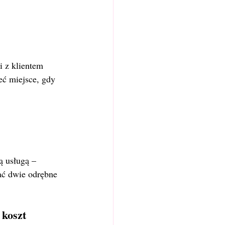
i z klientem 
ć miejsce, gdy 
ą usługą – 
ać dwie odrębne 
koszt 