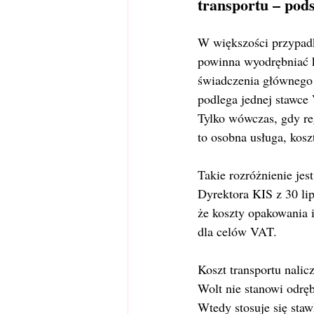
transportu – po
W większości przypadk
powinna wyodrębniać ko
świadczenia głównego –
podlega jednej stawce 
Tylko wówczas, gdy re
to osobna usługa, kosz
Takie rozróżnienie jes
Dyrektora KIS z 30 li
że koszty opakowania 
dla celów VAT.
Koszt transportu nalic
Wolt nie stanowi odręb
Wtedy stosuje się sta