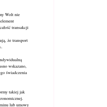
my Wolt nie 
 element 
ałość transakcji 
ą, że transport 
%.
 indywidualną 
jasno wskazano, 
ego świadczenia 
rmy takiej jak 
tronomicznej. 
laminu lub umowy 