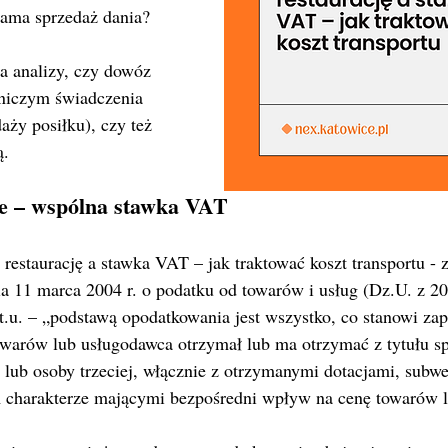
sama sprzedaż dania?
 analizy, czy dowóz 
niczym świadczenia 
aży posiłku), czy też 
ą.
e – wspólna stawka VAT
estaurację a stawka VAT – jak traktować koszt transportu - z
ia 11 marca 2004 r. o podatku od towarów i usług (Dz.U. z 20
.t.u. – „podstawą opodatkowania jest wszystko, co stanowi zapł
warów lub usługodawca otrzymał lub ma otrzymać z tytułu s
 lub osoby trzeciej, włącznie z otrzymanymi dotacjami, subwe
 charakterze mającymi bezpośredni wpływ na cenę towarów l