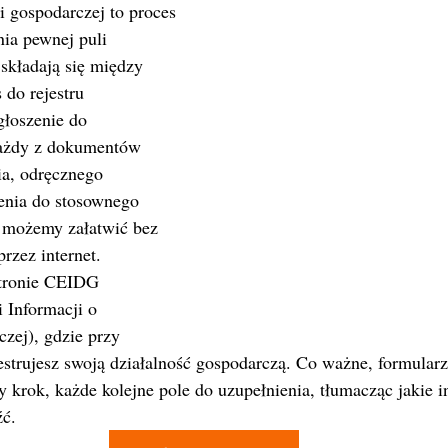
ci gospodarczej to proces 
ia pewnej puli 
składają się między 
do rejestru 
głoszenie do 
żdy z dokumentów 
a, odręcznego 
zenia do stosownego 
 możemy załatwić bez 
rzez internet. 
stronie CEIDG 
i Informacji o 
zej), gdzie przy 
estrujesz swoją działalność gospodarczą. Co ważne, formular
y krok, każde kolejne pole do uzupełnienia, tłumacząc jakie i
źć.