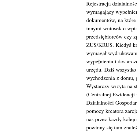
Rejestracja działalnoś
wymagający wypełnien
dokumentów, na które 
innymi wniosek o wpis 
przedsiębiorców czy z
ZUS/KRUS. Kiedyś ka
wymagał wydrukowani
wypełnienia i dostarc
urzędu. Dziś wszystko
wychodzenia z domu, p
Wystarczy wizyta na 
(Centralnej Ewidencji 
Działalności Gospodarc
pomocy kreatora zarej
nas przez każdy kolejn
powinny się tam znale