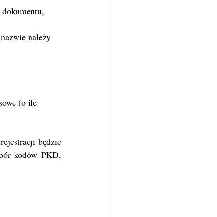
ru dokumentu,
 nazwie należy 
owe (o ile 
jestracji będzie 
ybór kodów PKD, 