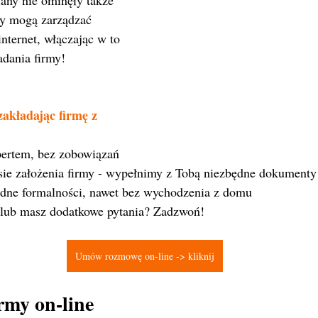
any nie ominęły także 
zy mogą zarządzać 
nternet, włączając w to 
dania firmy! 
akładając firmę z 
pertem, bez zobowiązań
sie założenia firmy - wypełnimy z Tobą niezbędne dokumenty
ędne formalności, nawet bez wychodzenia z domu
 lub masz dodatkowe pytania? Zadzwoń!
Umów rozmowę on-line -> kliknij
rmy on-line