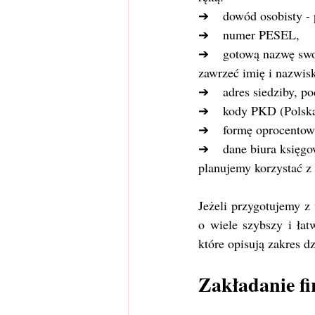
➔    dowód osobisty - 
➔    numer PESEL,
➔    gotową nazwę swo
zawrzeć imię i nazwis
➔    adres siedziby, p
➔    kody PKD (Polska
➔    formę oprocentow
➔    dane biura księg
planujemy korzystać z
Jeżeli przygotujemy z
o wiele szybszy i ła
które opisują zakres d
Zakładanie fi