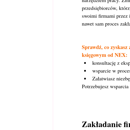
narzędziem pracy. Zmi
przedsiębiorców, któr
swoimi firmami przez i
nawet sam proces zakła
Sprawdź, co zyskasz z
księgowym od NEX:
konsultację z eks
wsparcie w proce
Załatwiasz niezb
Potrzebujesz wsparcia
Zakładanie fi