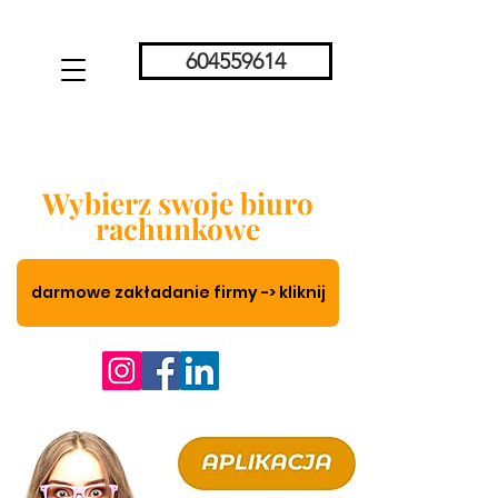
604559614
Wybierz swoje biuro
rachunkowe
darmowe zakładanie firmy -> kliknij