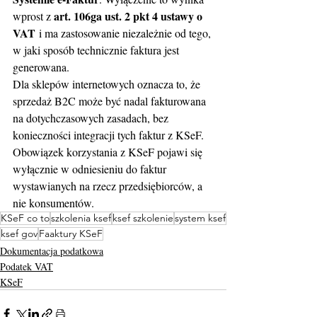
art. 106ga ust. 2 pkt 4 ustawy o 
wprost z 
VAT
 i ma zastosowanie niezależnie od tego, 
w jaki sposób technicznie faktura jest 
generowana.
Dla sklepów internetowych oznacza to, że 
sprzedaż B2C może być nadal fakturowana 
na dotychczasowych zasadach, bez 
konieczności integracji tych faktur z KSeF. 
Obowiązek korzystania z KSeF pojawi się 
wyłącznie w odniesieniu do faktur 
wystawianych na rzecz przedsiębiorców, a 
nie konsumentów.
KSeF co to
szkolenia ksef
ksef szkolenie
system ksef
ksef gov
Faaktury KSeF
Dokumentacja podatkowa
Podatek VAT
KSeF