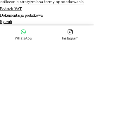
odliczenie straty
zmiana formy opodatkowania
Podatek VAT
Dokumentacja podatkowa
Ryczałt
WhatsApp
Instagram
Ostatnie posty
Zobacz wszystkie