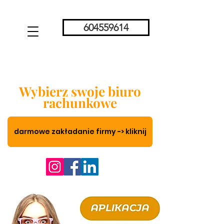
604559614
Wybierz swoje biuro
rachunkowe
darmowe zakładanie firmy -> kliknij