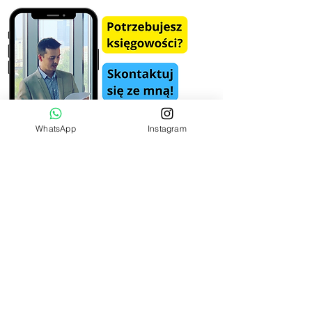
PIT
WhatsApp
Instagram
Zamów rozmowę
Tematyka artykułów
Dokumentacja podatkowa
podatek dochodowy
podatki
podatek VAT