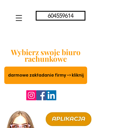
604559614
Wybierz swoje biuro
rachunkowe
darmowe zakładanie firmy -> kliknij