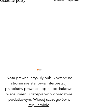
Ostatnie posty
Nota prawna: artykuły publikowane na
stronie nie stanowią interpretacji
przepisów prawa ani opinii podatkowej
w rozumieniu przepisów o doradztwie
Infolinia KSeF
podatkowym. Więcej szczegółów w
regulaminie
.
Zwrot składki zdrowotnej w