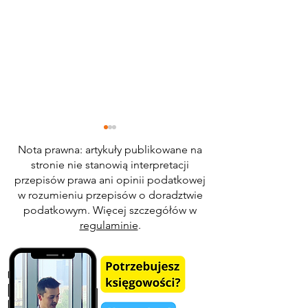
Nota prawna: artykuły publikowane na
stronie nie stanowią interpretacji
przepisów prawa ani opinii podatkowej
w rozumieniu przepisów o doradztwie
podatkowym. Więcej szczegółów w
regulaminie
.
Usługi koszenia trawy -
Wykonanie konstr
stawka VAT i obowiązek
drewnianej altany
podatkowy
jaką stawkę VAT
zastosować?