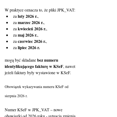
W praktyce oznacza to, że pliki JPK_VAT:
luty 2026 r.
za 
,
marzec 2026 r.
za 
,
kwiecień 2026 r.
za 
,
maj 2026 r.
za 
,
czerwiec 2026 r.
za 
,
lipiec 2026 r.
za 
bez numeru 
mogą być składane 
identyfikującego fakturę w KSeF
, nawet 
jeżeli faktury były wystawione w KSeF.
Obowiązek wykazywania numeru KSeF od 
sierpnia 2026 r.
Numer KSeF w JPK_VAT – nowe 
obowiązki od 2026 roku - sytuacja zmienia 