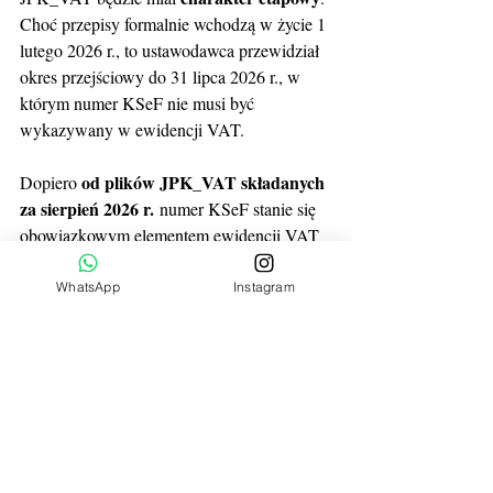
Choć przepisy formalnie wchodzą w życie 1 
lutego 2026 r., to ustawodawca przewidział 
okres przejściowy do 31 lipca 2026 r., w 
którym numer KSeF nie musi być 
wykazywany w ewidencji VAT.
od plików JPK_VAT składanych 
Dopiero 
za sierpień 2026 r.
 numer KSeF stanie się 
obowiązkowym elementem ewidencji VAT 
sprzedaży. Jednocześnie faktury zakupowe 
pozostaną poza tym obowiązkiem – numer 
WhatsApp
Instagram
KSeF będzie mógł być wykazywany 
jedynie fakultatywnie.
Dla podatników i biur rachunkowych 
oznacza to konieczność odpowiedniego 
przygotowania systemów i procedur jeszcze 
w okresie przejściowym, tak aby od sierpnia 