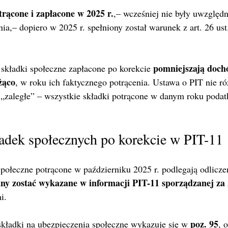
trącone i zapłacone w 2025 r.
,– wcześniej nie były uwzględ
a,– dopiero w 2025 r. spełniony został warunek z art. 26 ust
pomniejszają doch
 składki społeczne zapłacone po korekcie 
żąco
, w roku ich faktycznego potrącenia. Ustawa o PIT nie ró
i „zaległe” – wszystkie składki potrącone w danym roku poda
adek społecznych po korekcie w PIT-11
społeczne potrącone w październiku 2025 r. podlegają odlicz
ny zostać wykazane w informacji PIT-11 sporządzanej za 
i.
poz. 95
kładki na ubezpieczenia społeczne wykazuje się w 
, 