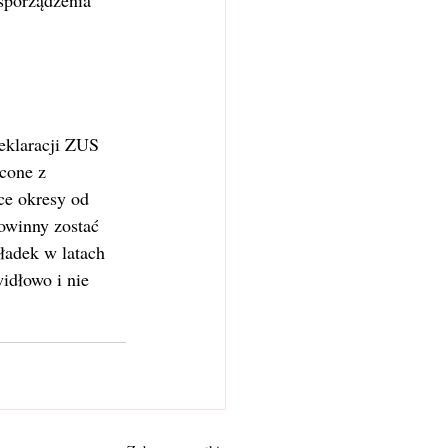
sporządzenia 
deklaracji ZUS 
cone z 
ce okresy od 
owinny zostać 
kładek w latach 
idłowo i nie 