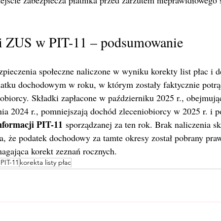
dejście zabezpiecza płatnika przed zarzutem nieprawidłowego 
ki ZUS w PIT-11 – podsumowanie
zpieczenia społeczne naliczone w wyniku korekty list płac i 
datku dochodowym w roku, w którym zostały faktycznie potrą
obiorcy. Składki zapłacone w październiku 2025 r., obejmują
ia 2024 r., pomniejszają dochód zleceniobiorcy w 2025 r. i p
informacji PIT-11
 sporządzanej za ten rok. Brak naliczenia s
a, że podatek dochodowy za tamte okresy został pobrany praw
agająca korekt zeznań rocznych.
 PIT-11
korekta listy płac