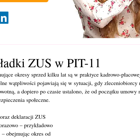
kładki ZUS w PIT-11
mujące okresy sprzed kilku lat są w praktyce kadrowo-płacowe
ne wątpliwości pojawiają się w sytuacji, gdy zleceniobiorcy 
owotną, a dopiero po czasie ustalono, że od początku umowy 
ezpieczenia społeczne. 
c oraz deklaracji ZUS 
norazowo – przykładowo 
. – obejmując okres od 