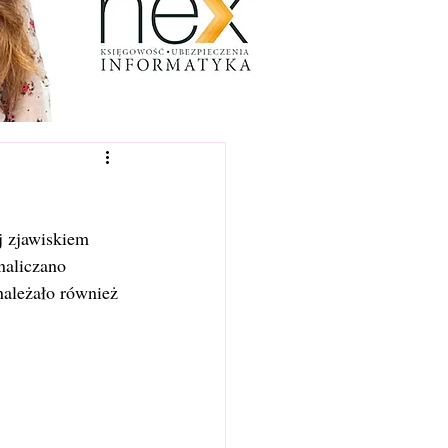
j zjawiskiem 
naliczano 
należało również 