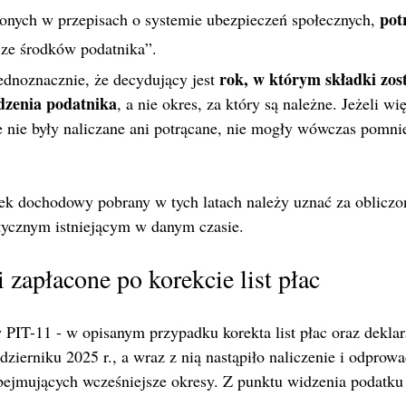
pot
onych w przepisach o systemie ubezpieczeń społecznych, 
 ze środków podatnika”.
rok, w którym składki zost
ednoznacznie, że decydujący jest 
dzenia podatnika
, a nie okres, za który są należne. Jeżeli w
e nie były naliczane ani potrącane, nie mogły wówczas pomni
k dochodowy pobrany w tych latach należy uznać za obliczo
tycznym istniejącym w danym czasie.
 zapłacone po korekcie list płac
PIT-11 - w opisanym przypadku korekta list płac oraz deklar
ierniku 2025 r., a wraz z nią nastąpiło naliczenie i odprowa
bejmujących wcześniejsze okresy. Z punktu widzenia podatk