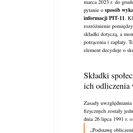
marca 2023 r. do grudn
sposób wyka
pytanie o 
informacji PIT-11
. K
rozróżnienie pomiędz
składki dotyczą, a mo
potrącenia i zapłaty. T
element decyduje o sk
Składki społe
ich odliczeni
Zasady uwzględniania
fizycznych zostały jed
dnia 26 lipca 1991 r.
„Podstawę obliczeni