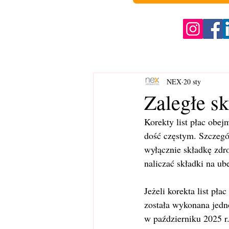
NEX
20 sty
Zaległe s
Korekty list płac obej
dość częstym. Szczegól
wyłącznie składkę zdr
naliczać składki na ub
Jeżeli korekta list pła
została wykonana jed
w październiku 2025 r