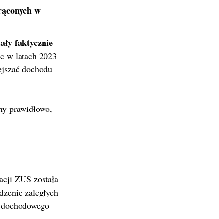
rąconych w 
ały faktycznie 
ięc w latach 2023–
ejszać dochodu 
ny prawidłowo, 
acji ZUS została 
dzenie zaległych 
u dochodowego 