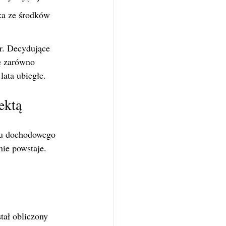
ka ze środków 
r. Decydujące 
ę zarówno 
lata ubiegłe.
ektą
ku dochodowego 
nie powstaje.
tał obliczony 