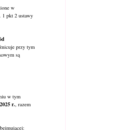
nione w 
. 1 pkt 2 ustawy 
ód 
żnicuje przy tym 
tkowym są 
eniu w tym 
2025 r.
, razem 
obejmującej: