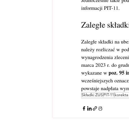
Jednocześnie takie po
informacji PIT-11.
Zaległe skład
Zaległe składki na ube
należy rozliczać w po
wynagrodzenia zleceni
marca 2023 r. do grudn
poz. 95 
wykazane w 
wcześniejszych oznacz
powstaje nadpłata wym
Składki ZUS
PIT-11
korekta