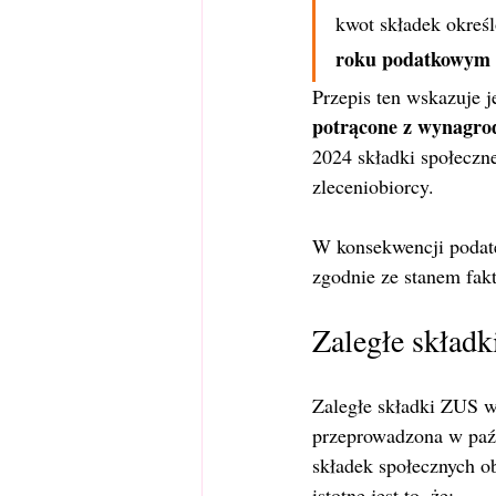
kwot składek określ
roku podatkowym
Przepis ten wskazuje j
potrącone z wynagro
2024 składki społeczn
zleceniobiorcy.
W konsekwencji podate
zgodnie ze stanem fak
Zaległe składki
Zaległe składki ZUS w 
przeprowadzona w paźdz
składek społecznych o
istotne jest to, że: