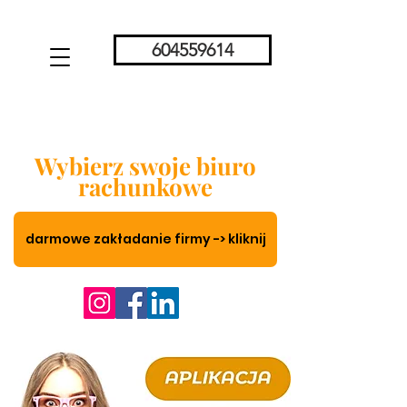
604559614
Wybierz swoje biuro
rachunkowe
darmowe zakładanie firmy -> kliknij