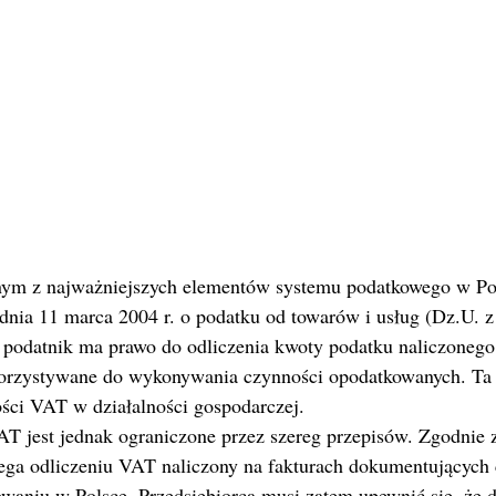
nym z najważniejszych elementów systemu podatkowego w Pol
z dnia 11 marca 2004 r. o podatku od towarów i usług (Dz.U. z 
), podatnik ma prawo do odliczenia kwoty podatku naliczonego,
korzystywane do wykonywania czynności opodatkowanych. Ta z
ości VAT w działalności gospodarczej.
T jest jednak ograniczone przez szereg przepisów. Zgodnie z 
dlega odliczeniu VAT naliczony na fakturach dokumentujących 
owaniu w Polsce. Przedsiębiorca musi zatem upewnić się, że 