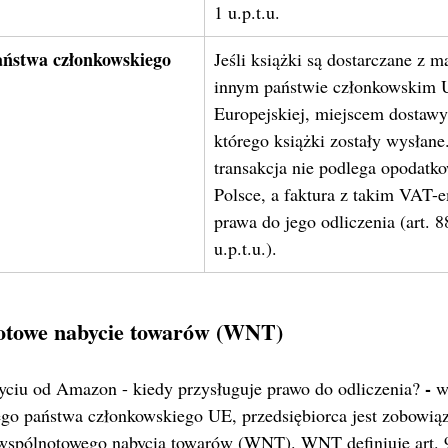
1 u.p.t.u.
aństwa członkowskiego 
Jeśli książki są dostarczane z 
innym państwie członkowskim U
Europejskiej, miejscem dostawy j
którego książki zostały wysłan
transakcja nie podlega opodat
Polsce, a faktura z takim VAT-e
prawa do jego odliczenia (art. 88
u.p.t.u.).
towe nabycie towarów (WNT)
 - 
ciu od Amazon - kiedy przysługuje prawo do odliczenia?
w
ego państwa członkowskiego UE, przedsiębiorca jest zobowią
spólnotowego nabycia towarów (WNT). WNT definiuje art. 9 u