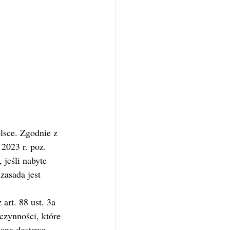
sce. Zgodnie z 
2023 r. poz. 
 jeśli nabyte 
asada jest 
art. 88 ust. 3a 
czynności, które 
dana dostawa 