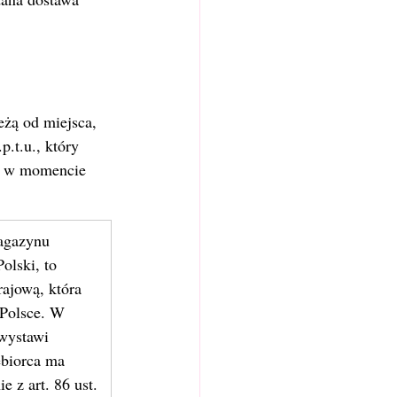
żą od miejsca, 
p.t.u., który 
ię w momencie 
magazynu 
olski, to 
ajową, która 
Polsce. W 
wystawi 
ębiorca ma 
e z art. 86 ust. 