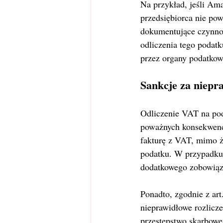
Na przykład, jeśli Am
przedsiębiorca nie powi
dokumentujące czynnoś
odliczenia tego podat
przez organy podatkow
Sankcje za niepr
Odliczenie VAT na pod
poważnych konsekwencji
fakturę z VAT, mimo ż
podatku. W przypadku 
dodatkowego zobowiąz
Ponadto, zgodnie z art
nieprawidłowe rozlicz
przestępstwo skarbowe