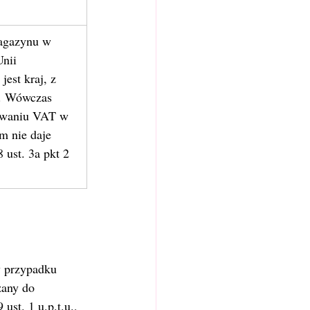
magazynu w 
nii 
est kraj, z 
e. Wówczas 
kowaniu VAT w 
m nie daje 
 ust. 3a pkt 2 
 przypadku 
zany do 
st. 1 u.p.t.u., 