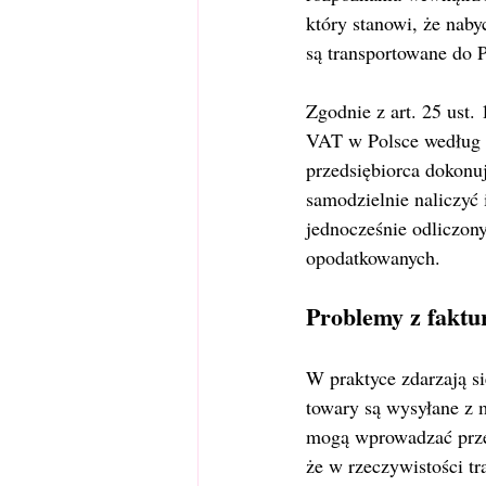
który stanowi, że nab
są transportowane do 
Zgodnie z art. 25 ust.
VAT w Polsce według s
przedsiębiorca dokon
samodzielnie naliczyć 
jednocześnie odliczon
opodatkowanych.
Problemy z faktu
W praktyce zdarzają s
towary są wysyłane z 
mogą wprowadzać przed
że w rzeczywistości t