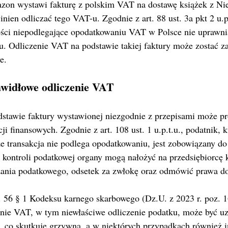
azon wystawi fakturę z polskim VAT na dostawę książek z Ni
nien odliczać tego VAT-u. Zgodnie z art. 88 ust. 3a pkt 2 u.p.
ci niepodlegające opodatkowaniu VAT w Polsce nie uprawni
ku. Odliczenie VAT na podstawie takiej faktury może zostać 
e.
awidłowe odliczenie VAT
stawie faktury wystawionej niezgodnie z przepisami może p
 finansowych. Zgodnie z art. 108 ust. 1 u.p.t.u., podatnik, 
e transakcja nie podlega opodatkowaniu, jest zobowiązany do 
kontroli podatkowej organy mogą nałożyć na przedsiębiorcę k
ania podatkowego, odsetek za zwłokę oraz odmówić prawa do
. 56 § 1 Kodeksu karnego skarbowego (Dz.U. z 2023 r. poz. 1
enie VAT, w tym niewłaściwe odliczenie podatku, może być uz
, co skutkuje grzywną, a w niektórych przypadkach również 