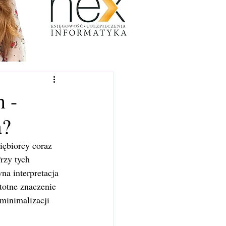
 -
a?
ębiorcy coraz 
rzy tych 
a interpretacja 
totne znaczenie 
minimalizacji 