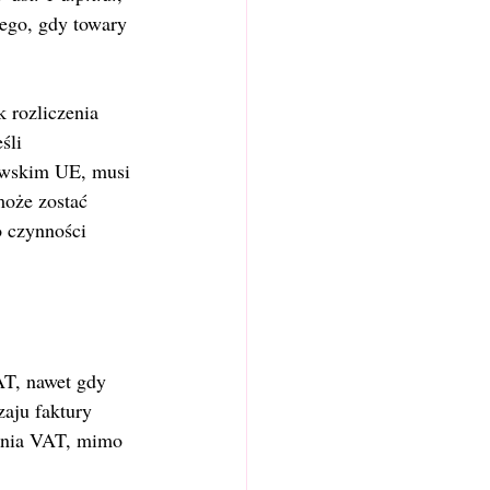
ego, gdy towary 
 rozliczenia 
śli 
owskim UE, musi 
może zostać 
 czynności 
AT, nawet gdy 
aju faktury 
enia VAT, mimo 