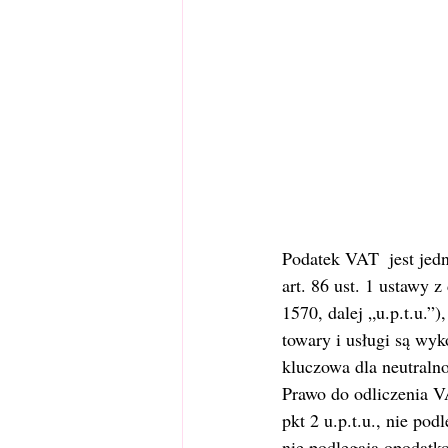
Podatek VAT  jest jed
art. 86 ust. 1 ustawy 
1570, dalej „u.p.t.u.”
towary i usługi są wy
kluczowa dla neutraln
Prawo do odliczenia VA
pkt 2 u.p.t.u., nie po
nie podlegają opodatk