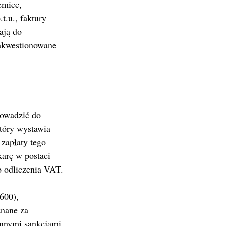
emiec, 
t.u., faktury 
ają do 
zakwestionowane 
rowadzić do 
który wystawia 
zapłaty tego 
arę w postaci 
 odliczenia VAT.
600), 
nane za 
innymi sankcjami 