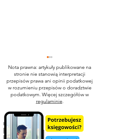
Nota prawna: artykuły publikowane na
stronie nie stanowią interpretacji
przepisów prawa ani opinii podatkowej
w rozumieniu przepisów o doradztwie
podatkowym. Więcej szczegółów w
regulaminie
.
60000 zł wolne od
Usługa gastronomiczna w
kosztach