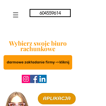
604559614
Wybierz swoje biuro
rachunkowe
darmowe zakładanie firmy -> kliknij