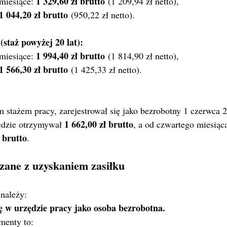
1 329,60 zł brutto
miesiące: 
 (1 209,94 zł netto),
1 044,20 zł brutto
 (950,22 zł netto).
staż powyżej 20 lat):
1 994,40 zł brutto
miesiące: 
 (1 814,90 zł netto),
1 566,30 zł brutto
 (1 425,33 zł netto).
 stażem pracy, zarejestrował się jako bezrobotny 1 czerwca 2
1 662,00 zł brutto
ędzie otrzymywał 
, a od czwartego miesiąca
ł brutto
.
zane z uzyskaniem zasiłku
 należy:
ę w urzędzie pracy jako osoba bezrobotna.
enty to: