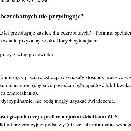
iczej służby wojskowej.
 bezrobotnych nie przysługuje?
ości przysługuje zasiłek dla bezrobotnych? - Pomimo spełnien
 zostanie przyznany w określonych sytuacjach:
pracy z winy pracownika:
 6 miesięcy przed rejestracją rozwiązały stosunek pracy za 
zumienia stron (chyba że powodem była upadłość lub likwida
sca zamieszkania),
 dyscyplinarnie, nie będą mogły uzyskać świadczenia.
ości gospodarczej z preferencyjnymi składkami ZUS.
dki od preferencyjnej podstawy (niższej niż minimalne wynagr