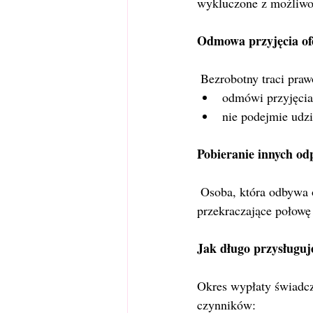
wykluczone z możliwośc
Odmowa przyjęcia ofe
 Bezrobotny traci pra
odmówi przyjęcia 
nie podejmie udz
Pobieranie innych od
 Osoba, która odbywa odpłatną praktykę absolwencką i otrzymuje świadczenie pieniężne 
przekraczające połowę
Jak długo przysługuj
Okres wypłaty świadcz
czynników: