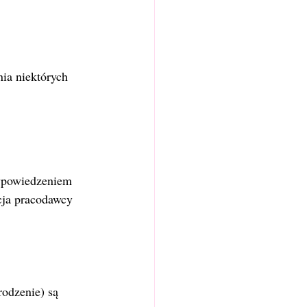
ia niektórych 
wypowiedzeniem 
cja pracodawcy 
odzenie) są 