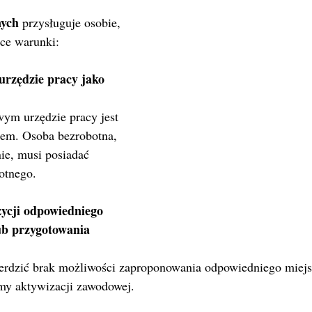
nych
 przysługuje osobie, 
ące warunki:
urzędzie pracy jako 
wym urzędzie pracy jest 
m. Osoba bezrobotna, 
ie, musi posiadać 
otnego.
ycji odpowiedniego 
ub przygotowania 
erdzić brak możliwości zaproponowania odpowiedniego miejsc
rmy aktywizacji zawodowej.