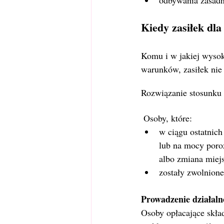
odbywania zasadn
Kiedy zasiłek dla
Komu i w jakiej wysok
warunków, zasiłek nie
Rozwiązanie stosunku 
 Osoby, które:
w ciągu ostatnich
lub na mocy poro
albo zmiana miej
zostały zwolnione
Prowadzenie działaln
Osoby opłacające skła