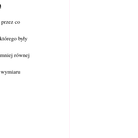
ą
 przez co 
którego były 
jmniej równej 
ą wymiaru 