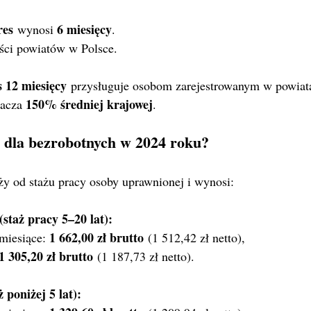
res
6 miesięcy
 wynosi 
.
ści powiatów w Polsce.
 12 miesięcy
 przysługuje osobom zarejestrowanym w powiata
150% średniej krajowej
acza 
.
k dla bezrobotnych w 2024 roku?
ży od stażu pracy osoby uprawnionej i wynosi:
staż pracy 5–20 lat):
1 662,00 zł brutto
miesiące: 
 (1 512,42 zł netto),
1 305,20 zł brutto
 (1 187,73 zł netto).
 poniżej 5 lat):