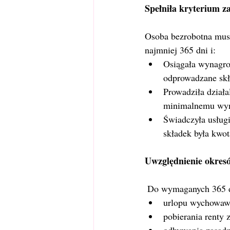
Spełniła kryterium za
Osoba bezrobotna musi
najmniej 365 dni i:
Osiągała wynagrod
odprowadzane skł
Prowadziła działa
minimalnemu wyn
Świadczyła usługi
składek była kwo
Uwzględnienie okres
 Do wymaganych 365 dn
urlopu wychowaw
pobierania renty z