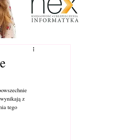
je
powszechnie 
wynikają z 
ia tego 