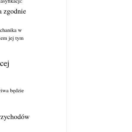
syfikacji:
a zgodnie 
echanika w 
em jej tym 
cej 
ciwa będzie 
rzychodów 