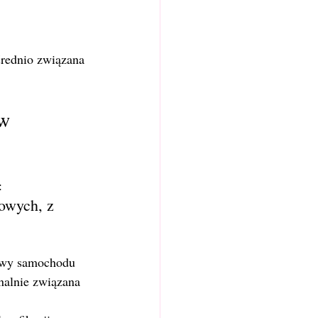
średnio związana 
w 
:
owych, z 
rawy samochodu 
nalnie związana 