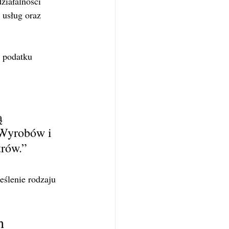
iałalności 
usług oraz 
 podatku 
ą 
 Wyrobów i 
rów.”
eślenie rodzaju 
h