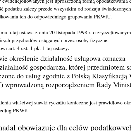
 ewidencjonowanych jest uproszczoną formą opodatkowania dz
ć podatku zależy przede wszystkim od rodzaju świadczonych 
dkowania ich do odpowiedniego grupowania PKWiU.
ma tutaj ustawa z dnia 20 listopada 1998 r. o zryczałtowanym
rych przychodów osiąganych przez osoby fizyczne.
i art. 4 ust. 1 pkt 1 tej ustawy:
ie określenie działalność usługowa oznacza 
ziałalność gospodarczą, której przedmiotem s
czone do usług zgodnie z Polską Klasyfikacją
 wprowadzoną rozporządzeniem Rady Minist
alenia właściwej stawki ryczałtu konieczne jest prawidłowe okr
według PKWiU.
dal obowiązuje dla celów podatkowyc