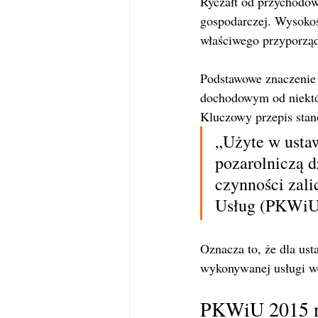
Ryczałt od przychodów
gospodarczej. Wysokoś
właściwego przyporzą
Podstawowe znaczenie 
dochodowym od niektó
Kluczowy przepis stanow
„Użyte w ustaw
pozarolniczą d
czynności zali
Usług (PKWiU)
Oznacza to, że dla ust
wykonywanej usługi 
PKWiU 2015 na