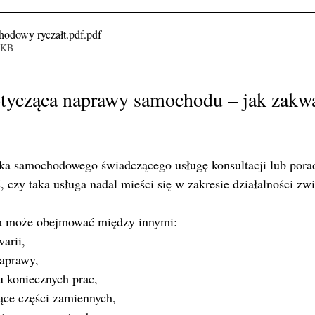
odowy ryczałt.pdf
.pdf
9KB
otycząca naprawy samochodu – jak zakwa
a samochodowego świadczącego usługę konsultacji lub porad
, czy taka usługa nadal mieści się w zakresie działalności zwi
ja może obejmować między innymi:
arii,
naprawy,
u koniecznych prac,
ące części zamiennych,