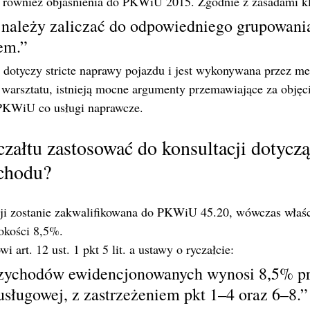
ą również objaśnienia do PKWiU 2015. Zgodnie z zasadami kla
 należy zaliczać do odpowiedniego grupowani
rem.”
a dotyczy stricte naprawy pojazdu i jest wykonywana przez m
arsztatu, istnieją mocne argumenty przemawiające za objęci
KWiU co usługi naprawcze.
czałtu zastosować do konsultacji dotyczą
chodu?
acji zostanie zakwalifikowana do PKWiU 45.20, wówczas właś
okości 8,5%.
 art. 12 ust. 1 pkt 5 lit. a ustawy o ryczałcie:
rzychodów ewidencjonowanych wynosi 8,5% p
 usługowej, z zastrzeżeniem pkt 1–4 oraz 6–8.”