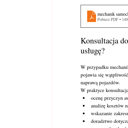
mechanik samoch
Pobierz PDF • 14
Konsultacja d
usługę?
W przypadku mechanik
pojawia się wątpliwość
naprawą pojazdów.
W praktyce konsultac
ocenę przyczyn aw
analizę kosztów 
wskazanie zakres
doradztwo dotycz