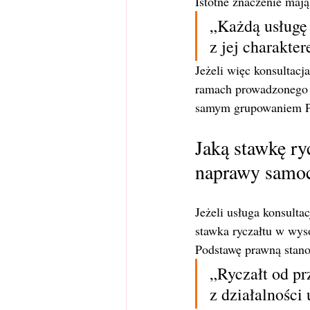
Istotne znaczenie maj
„Każdą usługę
z jej charakte
Jeżeli więc konsultacj
ramach prowadzonego w
samym grupowaniem P
Jaką stawkę ry
naprawy samo
Jeżeli usługa konsult
stawka ryczałtu w wys
Podstawę prawną stanowi
„Ryczałt od p
z działalności