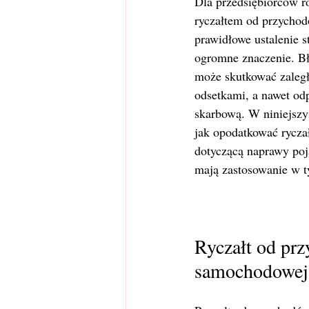
Dla przedsiębiorców ro
ryczałtem od przycho
prawidłowe ustalenie 
ogromne znaczenie. Błę
może skutkować zaległ
odsetkami, a nawet od
skarbową. W niniejszy
jak opodatkować ryczał
dotyczącą naprawy poja
mają zastosowanie w t
Ryczałt od pr
samochodowej