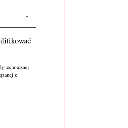
lifikować 
y technicznej 
ązanej z 