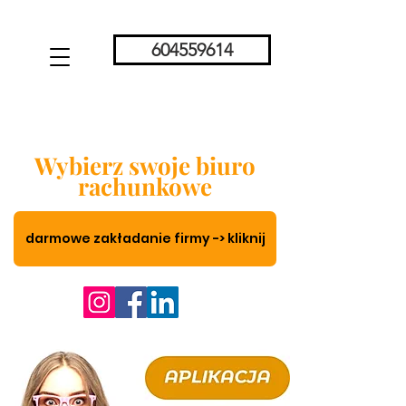
604559614
Wybierz swoje biuro
rachunkowe
darmowe zakładanie firmy -> kliknij