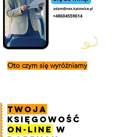
Oto czym się wyróżniamy
Twoja
księgowość
on-line
w