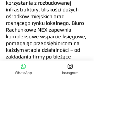
korzystania z rozbudowanej
infrastruktury, bliskości dużych
ośrodków miejskich oraz
rosnącego rynku lokalnego. Biuro
Rachunkowe NEX zapewnia
kompleksowe wsparcie księgowe,
pomagając przedsiębiorcom na
każdym etapie działalności – od
zakładania firmy po bieżące
rozliczenia i doradztwo bilansowe i
kadrowo - płacowe.
WhatsApp
Instagram
Dlaczego warto wybrać Biuro
Rachunkowe?
Zakładanie firmy w Zabrzu może
być prostsze z profesjonalnym
wsparciem księgowym. Dzięki
księgowej zyskujesz dostęp do
specjalistycznej wiedzy i