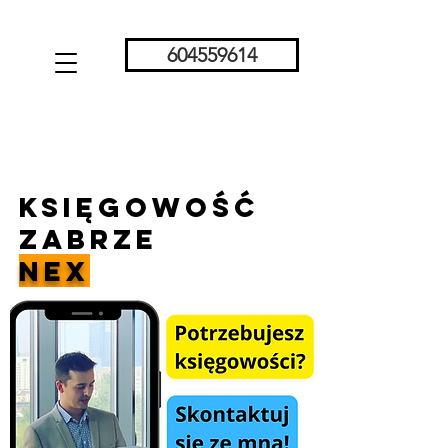
604559614
Księgowość
Zabrze
NEX