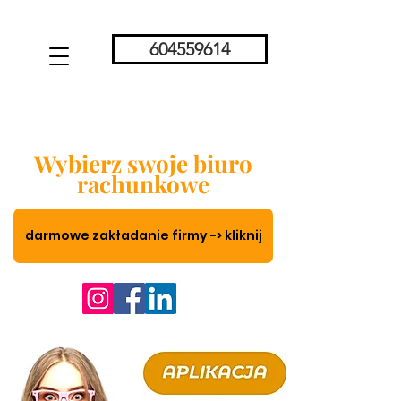
604559614
Wybierz swoje biuro
rachunkowe
darmowe zakładanie firmy -> kliknij