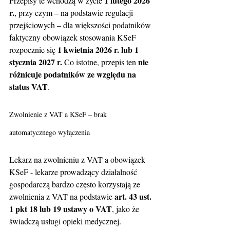
1 lutego 2026 
Przepisy te wchodzą w życie 
r.
, przy czym – na podstawie regulacji 
przejściowych – dla większości podatników 
faktyczny obowiązek stosowania KSeF 
1 kwietnia 2026 r. lub 1 
rozpocznie się 
stycznia 2027 r. 
nie 
Co istotne, przepis ten 
różnicuje podatników ze względu na 
status VAT
.
Zwolnienie z VAT a KSeF – brak 
automatycznego wyłączenia
Lekarz na zwolnieniu z VAT a obowiązek 
KSeF - lekarze prowadzący działalność 
gospodarczą bardzo często korzystają ze 
art. 43 ust. 
zwolnienia z VAT na podstawie 
1 pkt 18 lub 19 ustawy o VAT
, jako że 
świadczą usługi opieki medycznej. 