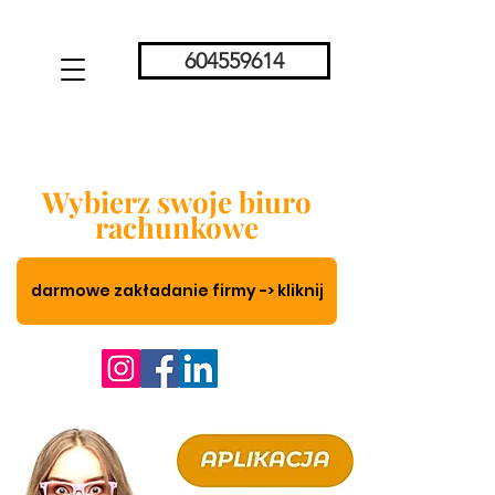
604559614
Wybierz swoje biuro
rachunkowe
darmowe zakładanie firmy -> kliknij