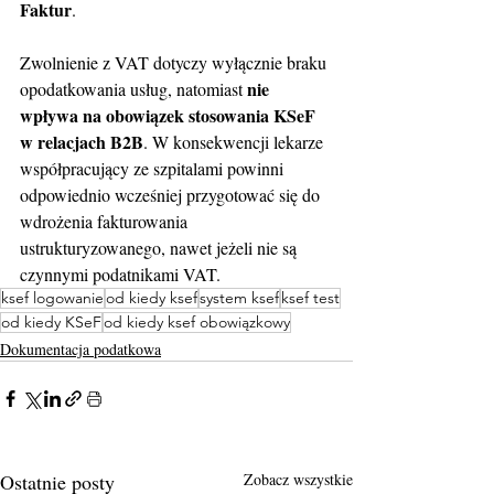
Faktur
.
Zwolnienie z VAT dotyczy wyłącznie braku 
nie 
opodatkowania usług, natomiast 
wpływa na obowiązek stosowania KSeF 
w relacjach B2B
. W konsekwencji lekarze 
współpracujący ze szpitalami powinni 
odpowiednio wcześniej przygotować się do 
wdrożenia fakturowania 
ustrukturyzowanego, nawet jeżeli nie są 
czynnymi podatnikami VAT.
ksef logowanie
od kiedy ksef
system ksef
ksef test
od kiedy KSeF
od kiedy ksef obowiązkowy
Dokumentacja podatkowa
Ostatnie posty
Zobacz wszystkie