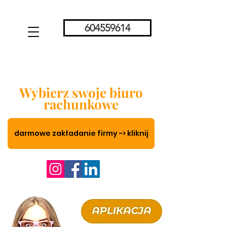
604559614
Wybierz swoje biuro
rachunkowe
darmowe zakładanie firmy -> kliknij